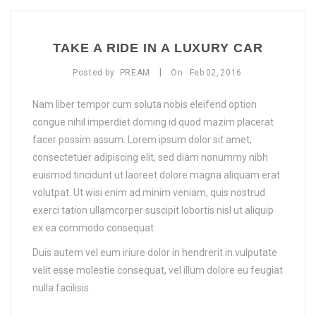
BLOG
Limpieza facial profunda
Zonas sueltas
TAKE A RIDE IN A LUXURY CAR
CONTACTO
Limpieza profunda de espalda
Packs
Depilación láser Mujer
|
Posted by
PREAM
On
Feb
02,
2016
Lifting de pestañas
Depilación láser Hombre
Packs Mujer
Nam liber tempor cum soluta nobis eleifend option
Packs Hombre
congue nihil imperdiet doming id quod mazim placerat
facer possim assum. Lorem ipsum dolor sit amet,
consectetuer adipiscing elit, sed diam nonummy nibh
euismod tincidunt ut laoreet dolore magna aliquam erat
volutpat. Ut wisi enim ad minim veniam, quis nostrud
exerci tation ullamcorper suscipit lobortis nisl ut aliquip
ex ea commodo consequat.
Duis autem vel eum iriure dolor in hendrerit in vulputate
velit esse molestie consequat, vel illum dolore eu feugiat
nulla facilisis.