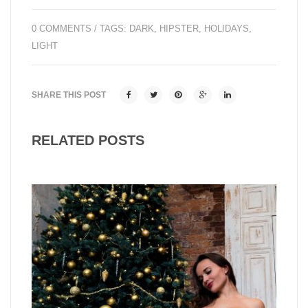
0 COMMENTS
/ TAGS:
DARK
,
HIPSTER
,
HOLIDAYS
,
LIGHT
SHARE THIS POST
RELATED POSTS