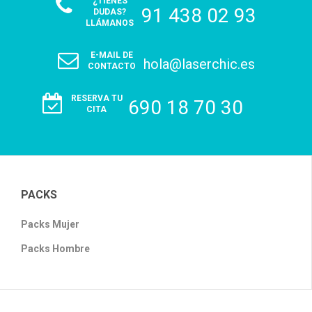
¿TIENES
91 438 02 93
DUDAS?
LLÁMANOS
E-MAIL DE
hola@laserchic.es
CONTACTO
RESERVA TU
690 18 70 30
CITA
PACKS
Packs Mujer
Packs Hombre