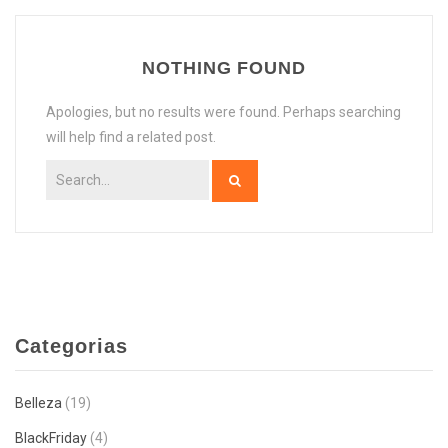
BLOG
Limpieza facial profunda
Zonas sueltas
NOTHING FOUND
CONTACTO
Limpieza profunda de espalda
Packs
Depilación láser Mujer
Lifting de pestañas
Depilación láser Hombre
Packs Mujer
Apologies, but no results were found. Perhaps searching
will help find a related post.
Packs Hombre
Categorias
Belleza
(19)
BlackFriday
(4)