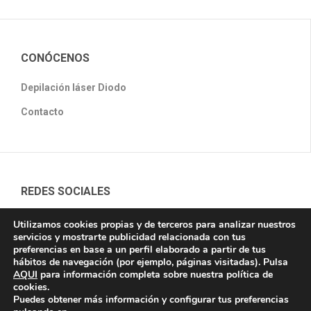
CONÓCENOS
Depilación láser Diodo
Contacto
REDES SOCIALES
Utilizamos cookies propias y de terceros para analizar nuestros
servicios y mostrarte publicidad relacionada con tus
preferencias en base a un perfil elaborado a partir de tus
hábitos de navegación (por ejemplo, páginas visitadas). Pulsa
AQUI
para información completa sobre nuestra política de
Copyright © 2018, Láser Chic. Depilación láser Diodo, Todos los
cookies.
derechos Reservados.
Aviso legal
/
Política de Privacidad
/
Política
Puedes obtener más información y configurar tus preferencias