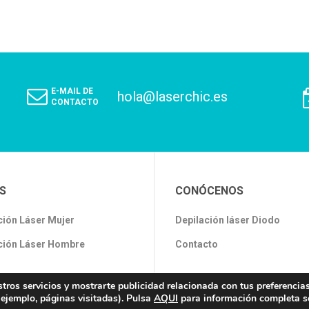
E-MAIL DE
hola@laserchic.es
CONTACTO
S
CONÓCENOS
ción Láser Mujer
Depilación láser Diodo
ción Láser Hombre
Contacto
stros servicios y mostrarte publicidad relacionada con tus preferencia
 ejemplo, páginas visitadas). Pulsa
AQUI
para información completa s
dos los derechos Reservados.