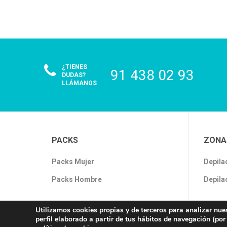
¿TIENES
91 438 02 93
DUDAS?
LLÁMANOS
PACKS
ZONA
Packs Mujer
Depila
Packs Hombre
Depila
Utilizamos cookies propias y de terceros para analizar nue
perfil elaborado a partir de tus hábitos de navegación (por
Copyright © 2018, Láser Chic. Depilación láser Diodo, To