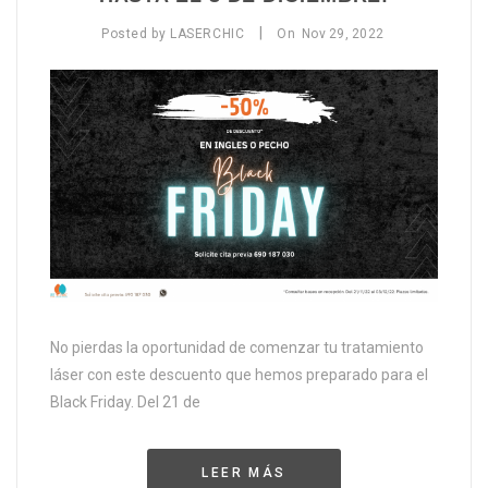
|
Posted by
LASERCHIC
On
Nov
29,
2022
No pierdas la oportunidad de comenzar tu tratamiento
láser con este descuento que hemos preparado para el
Black Friday. Del 21 de
LEER MÁS