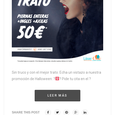
Sin truco y con el mejor trato. Echa un vistazo a nuestra
promoción de Halloween. ?‍
? Pide tu cita en el ?
LEER MÁS
SHARE THIS POST