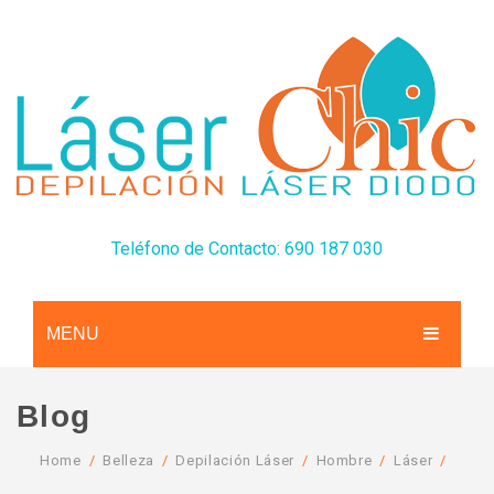
Teléfono de Contacto: 690 187 030
MENU
CONÓCENOS
Blog
SERVICIOS
Home
/
Belleza
/
Depilación Láser
/
Hombre
/
Láser
/
TARIFAS
Depilación Láser Diodo