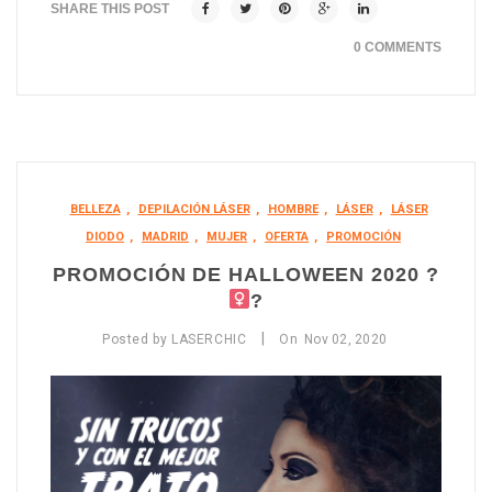
SHARE THIS POST
0 COMMENTS
BELLEZA
,
DEPILACIÓN LÁSER
,
HOMBRE
,
LÁSER
,
LÁSER
DIODO
,
MADRID
,
MUJER
,
OFERTA
,
PROMOCIÓN
PROMOCIÓN DE HALLOWEEN 2020 ?‍
?
|
Posted by
LASERCHIC
On
Nov
02,
2020