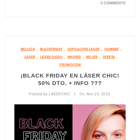
0 COMMENTS
BELLEZA
,
BLACKFRIDAY
,
DEPILACIÓN LÁSER
,
HOMBRE
,
LÁSER
,
LÁSER DIODO
,
MADRID
,
MUJER
,
OFERTA
,
PROMOCIÓN
¡BLACK FRIDAY EN LÁSER CHIC!
50% DTO. + INFO ???
|
Posted by
LASERCHIC
On
Nov
23,
2020