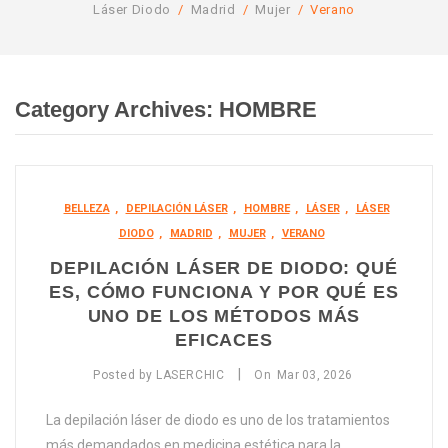
Láser Diodo
/
Madrid
/
Mujer
/
Verano
BLOG
Limpieza facial profunda
Zonas sueltas
CONTACTO
Limpieza profunda de espalda
Packs
Depilación láser Mujer
Category Archives:
HOMBRE
Lifting de pestañas
Depilación láser Hombre
Packs Mujer
Packs Hombre
BELLEZA
,
DEPILACIÓN LÁSER
,
HOMBRE
,
LÁSER
,
LÁSER
DIODO
,
MADRID
,
MUJER
,
VERANO
DEPILACIÓN LÁSER DE DIODO: QUÉ
ES, CÓMO FUNCIONA Y POR QUÉ ES
UNO DE LOS MÉTODOS MÁS
EFICACES
|
Posted by
LASERCHIC
On
Mar
03,
2026
La depilación láser de diodo es uno de los tratamientos
más demandados en medicina estética para la