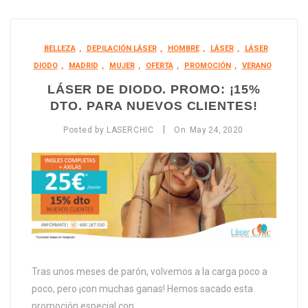
BELLEZA
,
DEPILACIÓN LÁSER
,
HOMBRE
,
LÁSER
,
LÁSER
DIODO
,
MADRID
,
MUJER
,
OFERTA
,
PROMOCIÓN
,
VERANO
LÁSER DE DIODO. PROMO: ¡15%
DTO. PARA NUEVOS CLIENTES!
|
Posted by
LASERCHIC
On
May
24,
2020
Tras unos meses de parón, volvemos a la carga poco a
poco, pero ¡con muchas ganas! Hemos sacado esta
promoción especial con