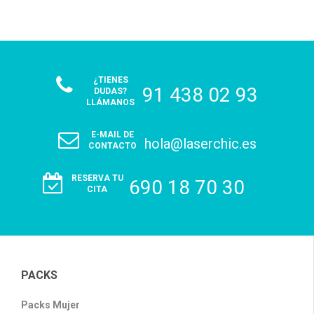
¿TIENES
91 438 02 93
DUDAS?
LLÁMANOS
E-MAIL DE
hola@laserchic.es
CONTACTO
RESERVA TU
690 18 70 30
CITA
PACKS
Packs Mujer