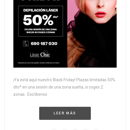
¡Ya está aquí nuestro Black Friday! Plazas limitadas 50%
dto* en una sesión de una zona suelta, si coges 2
zonas. Escríbenos
LEER MÁS