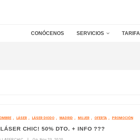
CONÓCENOS
SERVICIOS
TARIF
Packs Hombre
Packs Mujer
Depilación láser Hombre
Depilación láser Mujer
Zonas sueltas
OMBRE
,
LÁSER
,
LÁSER DIODO
,
MADRID
,
MUJER
,
OFERTA
,
PROMOCIÓN
LÁSER CHIC! 50% DTO. + INFO ???
|
y
LASERCHIC
On
Nov
23,
2020