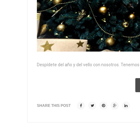
Despídete del año y del vello con nosotros. Tenemos
SHARE THIS POST