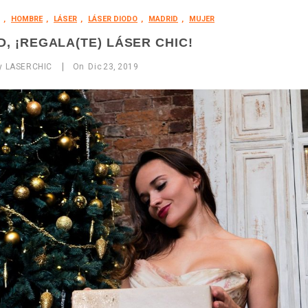
,
HOMBRE
,
LÁSER
,
LÁSER DIODO
,
MADRID
,
MUJER
D, ¡REGALA(TE) LÁSER CHIC!
|
by
LASERCHIC
On
Dic
23,
2019