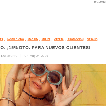
0 COMM
ER
,
LÁSER DIODO
,
MADRID
,
MUJER
,
OFERTA
,
PROMOCIÓN
,
VERANO
O: ¡15% DTO. PARA NUEVOS CLIENTES!
|
y
LASERCHIC
On
May
24,
2020