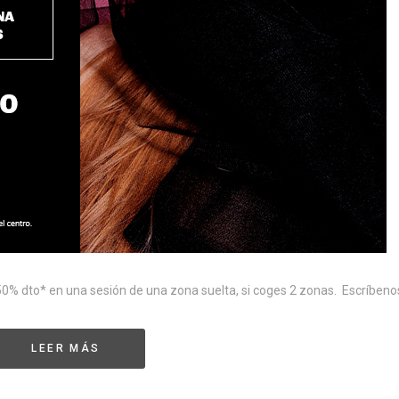
 50% dto* en una sesión de una zona suelta, si coges 2 zonas. Escríbeno
LEER MÁS