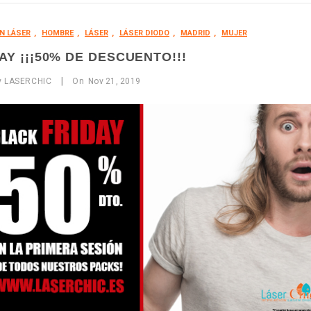
N LÁSER
,
HOMBRE
,
LÁSER
,
LÁSER DIODO
,
MADRID
,
MUJER
AY ¡¡¡50% DE DESCUENTO!!!
|
y
LASERCHIC
On
Nov
21,
2019