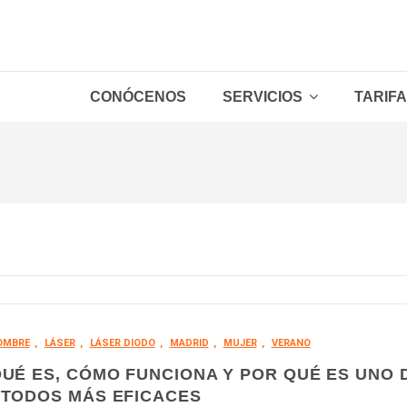
CONÓCENOS
SERVICIOS
TARIF
Packs Hombre
Packs Mujer
Depilación láser Hombre
Depilación láser Mujer
Zonas sueltas
OMBRE
,
LÁSER
,
LÁSER DIODO
,
MADRID
,
MUJER
,
VERANO
QUÉ ES, CÓMO FUNCIONA Y POR QUÉ ES UNO 
ÉTODOS MÁS EFICACES