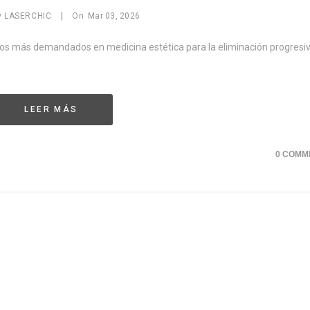
|
y
LASERCHIC
On
Mar
03,
2026
ntos más demandados en medicina estética para la eliminación progresiv
LEER MÁS
0 COMM