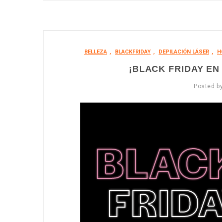
BELLEZA
,
BLACKFRIDAY
,
DEPILACIÓN LÁSER
,
H
¡BLACK FRIDAY EN 
Posted b