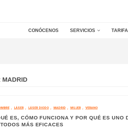
CONÓCENOS
SERVICIOS
TARIF
Packs Hombre
Packs Mujer
Depilación láser Hombre
Depilación láser Mujer
Zonas sueltas
R MADRID
OMBRE
,
LÁSER
,
LÁSER DIODO
,
MADRID
,
MUJER
,
VERANO
QUÉ ES, CÓMO FUNCIONA Y POR QUÉ ES UNO 
ÉTODOS MÁS EFICACES