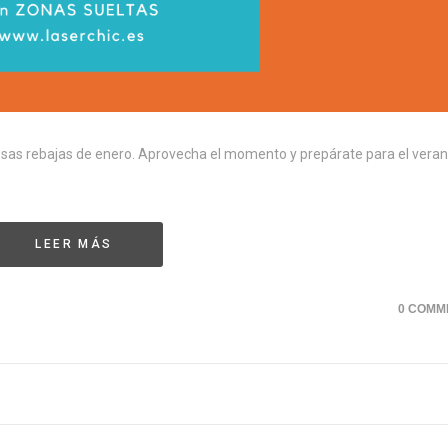
sas rebajas de enero. Aprovecha el momento y prepárate para el veran
LEER MÁS
0 COMM