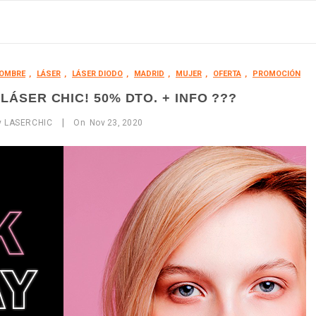
OMBRE
,
LÁSER
,
LÁSER DIODO
,
MADRID
,
MUJER
,
OFERTA
,
PROMOCIÓN
LÁSER CHIC! 50% DTO. + INFO ???
|
y
LASERCHIC
On
Nov
23,
2020