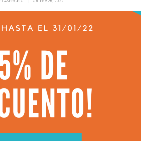
|
y
LASERCHIC
On
Ene
25,
2022