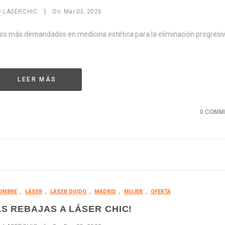
|
y
LASERCHIC
On
Mar
03,
2026
ntos más demandados en medicina estética para la eliminación progresiv
LEER MÁS
0 COMM
OMBRE
,
LÁSER
,
LÁSER DIODO
,
MADRID
,
MUJER
,
OFERTA
S REBAJAS A LÁSER CHIC!