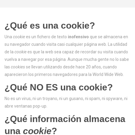
BLOG
Limpieza facial profunda
Zonas sueltas
CONTACTO
Limpieza profunda de espalda
Packs
Depilación láser Mujer
¿Qué es una cookie?
Lifting de pestañas
Depilación láser Hombre
Packs Mujer
Una
cookie
es un fichero de texto
inofensivo
que se almacena en
su navegador cuando visita casi cualquier página web. La utilidad
Packs Hombre
de la
cookie
es que la web sea capaz de recordar su visita cuando
vuelva a navegar por esa página. Aunque mucha gente no lo sabe
las
cookies
se llevan utilizando desde hace 20 años, cuando
aparecieron los primeros navegadores para la World Wide Web.
¿Qué NO ES una cookie?
No es un virus, ni un troyano, ni un gusano, ni spam, ni spyware, ni
abre ventanas pop-up.
¿Qué información almacena
una
cookie
?