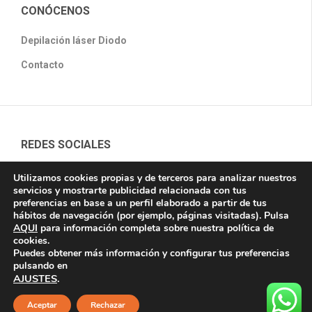
CONÓCENOS
Depilación láser Diodo
Contacto
REDES SOCIALES
Utilizamos cookies propias y de terceros para analizar nuestros
servicios y mostrarte publicidad relacionada con tus
preferencias en base a un perfil elaborado a partir de tus
hábitos de navegación (por ejemplo, páginas visitadas). Pulsa
AQUI
para información completa sobre nuestra política de
Copyright © 2018, Láser Chic. Depilación láser Diodo, Todos los
cookies.
derechos Reservados.
Aviso legal
/
Política de Privacidad
/
Política
Puedes obtener más información y configurar tus preferencias
pulsando en
de cookies
Guiaconsumo
AJUSTES
.
Aceptar
Rechazar