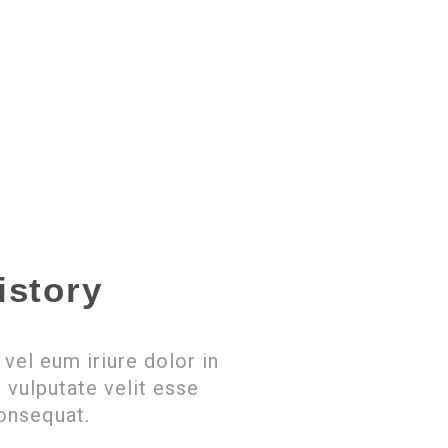
istory
vel eum iriure dolor in
n vulputate velit esse
onsequat.