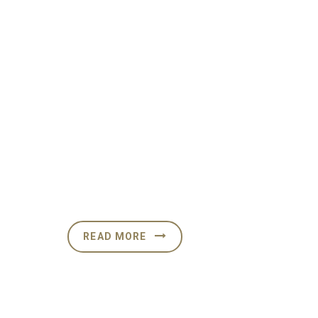
Contact
Information
No. 96, Jecica City, NJ 07305,
New York, USA
Phone: 888.444.6455 – Fax:
608.625.2600
Organic@organica.co
READ MORE