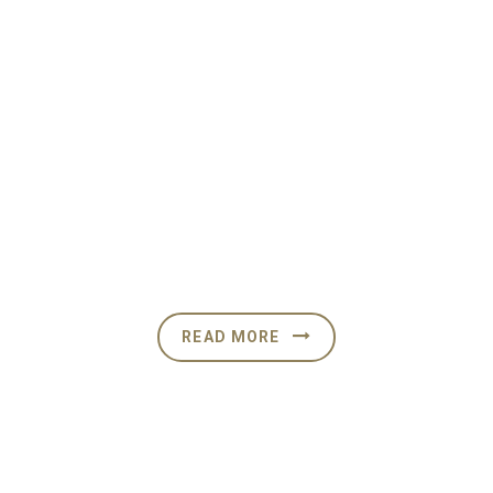
Open Hour
Monday-Friday: 8:00AM-
5:00PM CSTblandit praesent
luptatum
Saturday-Sunday: Closed
READ MORE