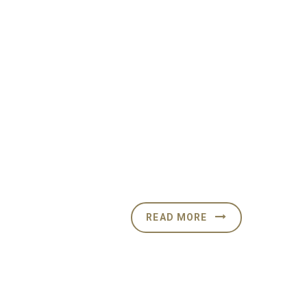
Organic Store
Vel illum dolore eu feugiat nulla
facilisis at vero eros et
accumsan et iusto odio
dignissim qui blandit praesent
luptatum
READ MORE