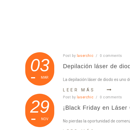
Post by
laserchic
/
0
comments
03
Depilación láser de di
MAR
La depilación láser de diodo es uno
LEER MÁS
Post by
laserchic
/
0
comments
29
¡Black Friday en Láser 
NOV
No pierdas la oportunidad de comenz