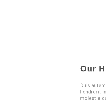
Our H
Duis autem 
hendrerit i
molestie c