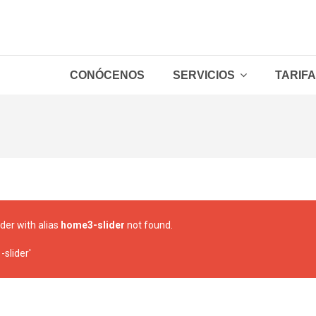
CONÓCENOS
SERVICIOS
TARIF
Packs Hombre
Packs Mujer
Depilación láser Hombre
Depilación láser Mujer
Zonas sueltas
ider with alias
home3-slider
not found.
slider'